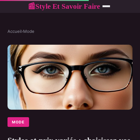
Style Et Savoir Faire
📰
Accueil
›
Mode
MODE