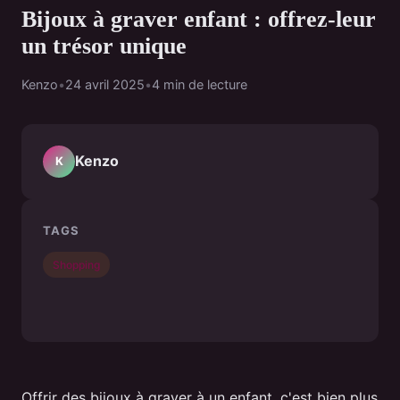
Bijoux à graver enfant : offrez-leur
un trésor unique
Kenzo
•
24 avril 2025
•
4 min de lecture
Kenzo
K
TAGS
Shopping
Offrir des bijoux à graver à un enfant, c'est bien plus